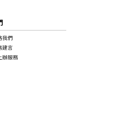
們
絡我們
務建言
上辦服務