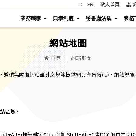
:::
EN
政大首頁
(
(
(
業務職掌
典章制度
秘書處法規
表格
按
按
按
鍵
鍵
鍵
網站地圖
盤
盤
盤
[下]，
[下]，
[下]，
首頁
|
網站地圖
向
向
向
下
下
下
網站設計之規範提供網頁導盲磚(:::)、網站導覽 (Site Nav
展
展
展
開
開
開
次
次
次
選
選
選
連結區塊。
單)
單)
單)
ft+Alt+(快速鍵字母)，例如 Shift+Alt+C會跳至網頁