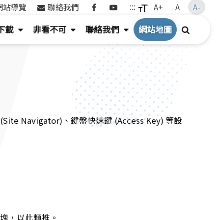
Facebook
Youtube
:::
網站導覽
聯絡我們
A+
A
A-
(按
(
(
搜
下載
非看不可
聯絡我們
網站地圖
鍵
按
按
尋
盤
鍵
鍵
[下]，
盤
盤
向
[下]，
[下]，
下
向
向
展
下
下
igator)、鍵盤快速鍵 (Access Key) 等設
開
展
展
次
開
開
選
次
次
單)
選
選
單)
單)
中央區塊，以此類推。