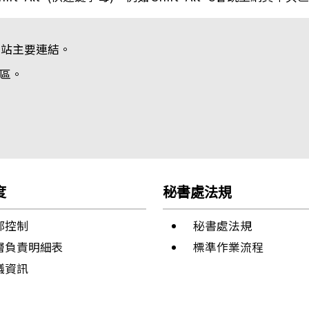
網站主要連結。
區。
度
秘書處法規
部控制
秘書處法規
層負責明細表
標準作業流程
議資訊