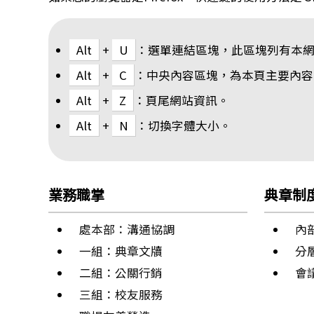
Alt
+
U
：選單連結區塊，此區塊列有本
Alt
+
C
：中央內容區塊，為本頁主要內容
Alt
+
Z
：頁尾網站資訊。
Alt
+
N
：切換字體大小。
業務職掌
典章制
處本部：溝通協調
內
一組：典章文牘
分
二組：公關行銷
會
三組：校友服務