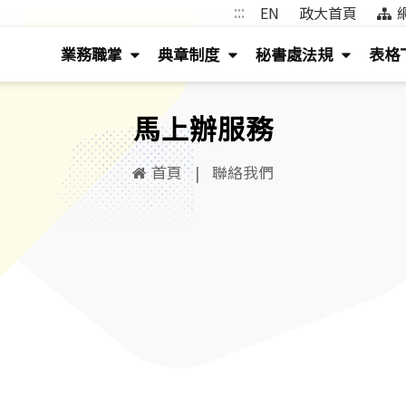
:::
EN
政大首頁
(
(
(
業務職掌
典章制度
秘書處法規
表格
按
按
按
鍵
鍵
鍵
馬上辦服務
盤
盤
盤
[下]，
[下]，
[下]，
首頁
|
聯絡我們
向
向
向
下
下
下
展
展
展
開
開
開
次
次
次
選
選
選
單)
單)
單)