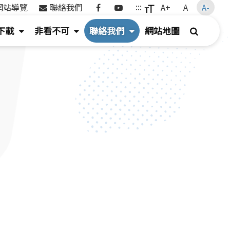
Facebook
Youtube
:::
網站導覽
聯絡我們
A+
A
A-
(按
(
(
搜
下載
非看不可
聯絡我們
網站地圖
鍵
按
按
尋
盤
鍵
鍵
[下]，
盤
盤
向
[下]，
[下]，
下
向
向
展
下
下
開
展
展
次
開
開
選
次
次
單)
選
選
單)
單)