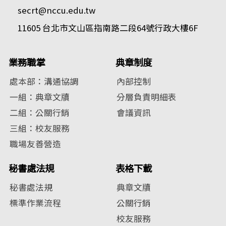
secrt@nccu.edu.tw
11605 台北市文山區指南路二段64號行政大樓6F
業務職掌
典章制度
處本部：溝通協調
內部控制
一組：典章文牘
分層負責明細表
二組：公關行銷
會議資訊
三組：校友服務
職場友善營造
秘書處法規
表格下載
秘書處法規
典章文牘
標準作業流程
公關行銷
校友服務