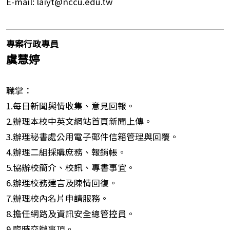
E-mail: laiyt@nccu.edu.tw
專案行政專員
虞慧婷
職掌：
1.每日新聞輿情收集、意見回報。
2.辦理本校中英文網站首頁新聞上傳。
3.辦理秘書處公用電子郵件信箱管理與回覆。
4.辦理二組採購庶務、報銷帳。
5.協辦校簡介、校訊、專書事宜。
6.辦理校務建言及陳情回復。
7.辦理校內名片申請服務。
8.擔任網路及資訊安全總管控員。
9.臨時交辦事項。