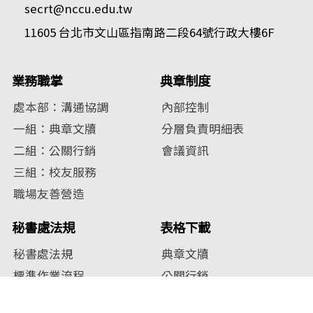
secrt@nccu.edu.tw
11605 台北市文山區指南路二段64號行政大樓6F
業務職掌
典章制度
處本部：溝通協調
內部控制
一組：典章文牘
分層負責明細表
二組：公關行銷
會議資訊
三組：校友服務
職場友善營造
秘書處法規
表格下載
秘書處法規
典章文牘
標準作業流程
公關行銷
校友服務