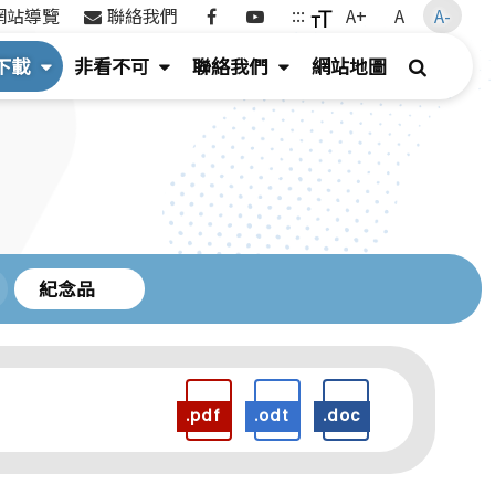
Facebook
Youtube
:::
網站導覽
聯絡我們
A+
A
A-
(按
(
(
搜
下載
非看不可
聯絡我們
網站地圖
鍵
按
按
尋
盤
鍵
鍵
[下]，
盤
盤
向
[下]，
[下]，
下
向
向
展
下
下
紀念品
開
展
展
次
開
開
選
次
次
單)
選
選
.pdf
.odt
.doc
單)
單)