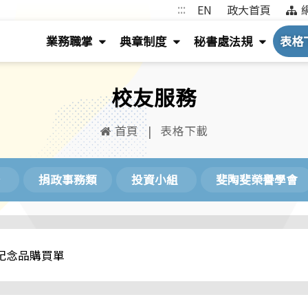
:::
EN
政大首頁
(
(
(
業務職掌
典章制度
秘書處法規
表格
按
按
按
鍵
鍵
鍵
校友服務
盤
盤
盤
[下]，
[下]，
[下]，
首頁
|
表格下載
向
向
向
下
下
下
捐政事務類
投資小組
斐陶斐榮譽學會
展
展
展
開
開
開
次
次
次
選
選
選
紀念品購買單
單)
單)
單)